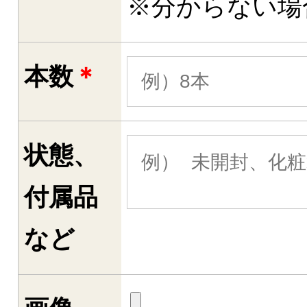
※分からない場
本数
＊
状態、
付属品
など