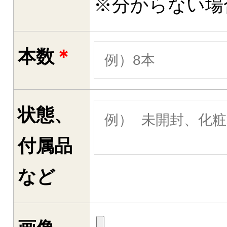
※分からない場
本数
＊
状態、
付属品
など