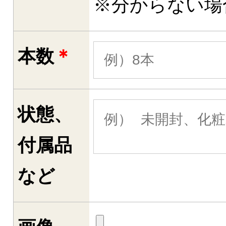
※分からない場
本数
＊
状態、
付属品
など