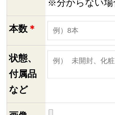
※分からない場
本数
＊
状態、
付属品
など