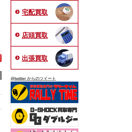
宅配買取
店頭買取
出張買取
@twitter からのツイート